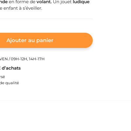
nde
en forme de
volant.
Un jouet
ludique
 enfant à s’éveiller.
Ajouter au panier
EN / 09H-12H, 14H-17H
€ d’achats
rsé
e qualité