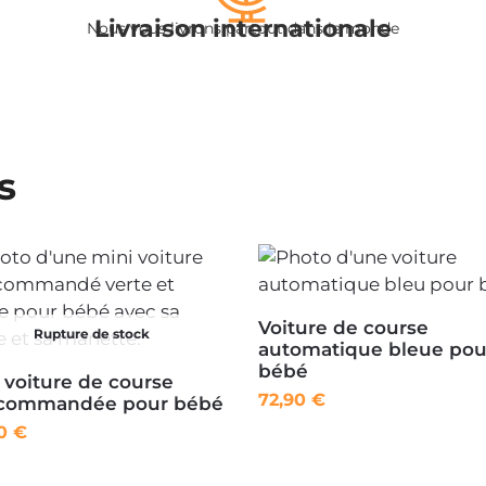
Livraison internationale
Nous vous livrons partout dans le monde
s
Voiture de course
Rupture de stock
automatique bleue pou
bébé
 voiture de course
72,90
€
écommandée pour bébé
90
€