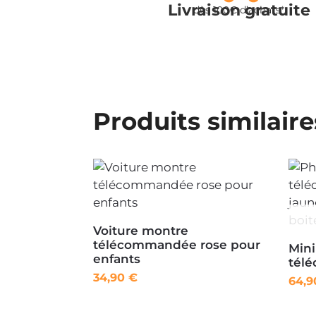
Livraison gratuite
dès 100€ d’achats*
Produits similaire
Voiture montre
télécommandée rose pour
Mini
enfants
tél
34,90
€
64,