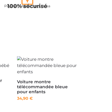
100% sécurisé
PayPal / MasterCard / Visa
r
Voiture montre
télécommandée bleue
pour enfants
34,90
€