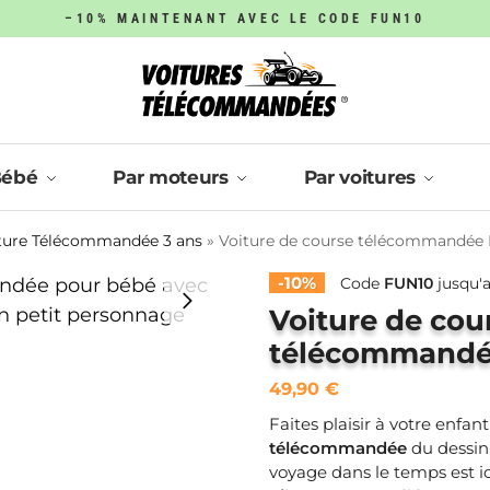
–10% MAINTENANT AVEC LE CODE FUN10
Bébé
Par moteurs
Par voitures
ture Télécommandée 3 ans
»
Voiture de course télécommandé
-10%
Code
FUN10
jusqu'a
Voiture de cou
télécommandé
49,90
€
Faites plaisir à votre enfant
télécommandée
du dessi
voyage dans le temps est ici