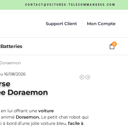
CONTACT@VOITURES-TELECOMMANDEES.COM
Support Client
Mon Compte
0
Batteries
e Doraemon
u 16/08/2026
rse
e Doraemon
 en lui offrant une
voiture
n animé
Doraemon.
Le petit chat robot qui
 à bord d’une jolie voiture bleu,
facile à