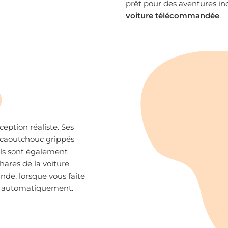
prêt pour des aventures in
voiture télécommandée
.
eption réaliste. Ses
n caoutchouc grippés
ils sont également
phares de la voiture
de, lorsque vous faite
nt automatiquement.