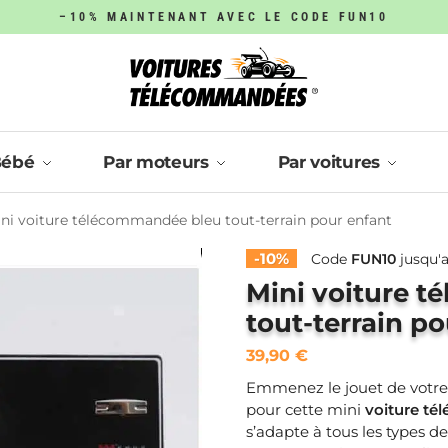
–10% MAINTENANT AVEC LE CODE FUN10
Bébé
Par moteurs
Par voitures
ni voiture télécommandée bleu tout-terrain pour enfant
-10%
Code
FUN10
jusqu'a
Mini voiture 
tout-terrain p
39,90
€
Emmenez le jouet de votre
pour cette mini
voiture
tél
s’adapte à tous les types d