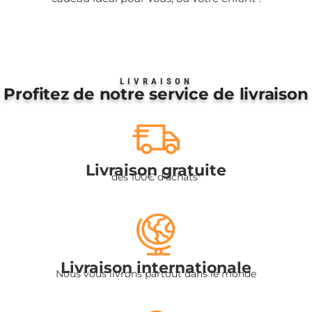
LIVRAISON
Profitez de notre service de livraison
Livraison gratuite
dès 100€ d’achats*
Livraison internationale
Nous vous livrons partout dans le monde