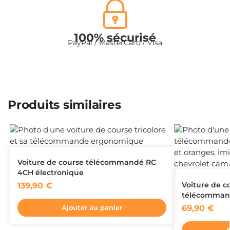
100% sécurisé
PayPal / MasterCard / Visa
Produits similaires
Voiture de course télécommandé RC
4CH électronique
Voiture de c
139,90
€
télécommand
69,90
€
Ajouter au panier