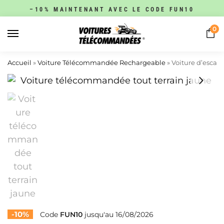
–10% MAINTENANT AVEC LE CODE FUN10
0
Accueil
»
Voiture Télécommandée Rechargeable
»
Voiture d’escal
-10%
Code
FUN10
jusqu'au 16/08/2026