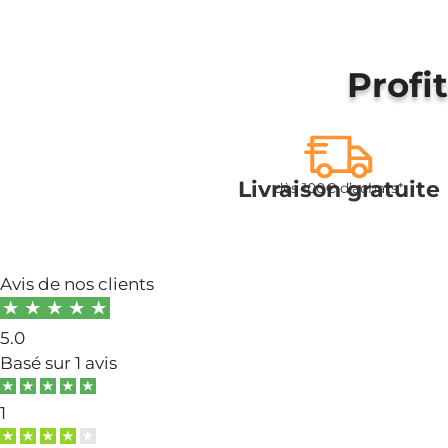
Profi
Livraison gratuite
dès 100€ d’achats*
Avis de nos clients
5.0
Basé sur
1 avis
1