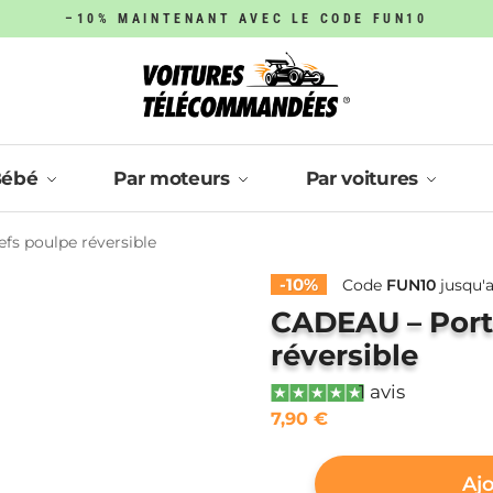
–10% MAINTENANT AVEC LE CODE FUN10
Bébé
Par moteurs
Par voitures
fs poulpe réversible
-10%
Code
FUN10
jusqu'a
CADEAU – Porte
réversible
1 avis
7,90
€
Ajo