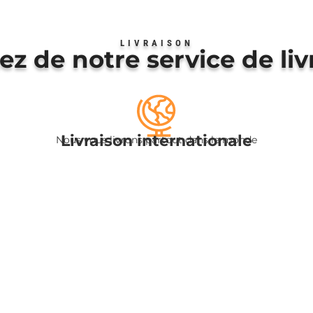
LIVRAISON
tez de notre service de liv
Livraison internationale
Nous vous livrons partout dans le monde